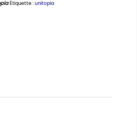
opia
Étiquette :
unitopia