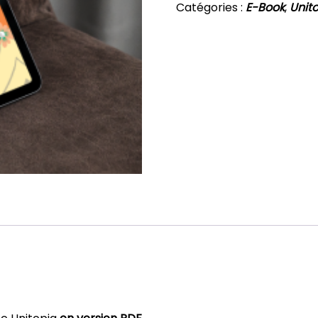
Catégories :
E-Book
,
Unit
BOOK]
Unitopia
n°12