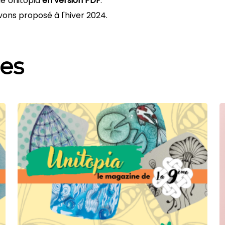
ne Unitopia
en version PDF
.
vons proposé à l'hiver 2024.
res