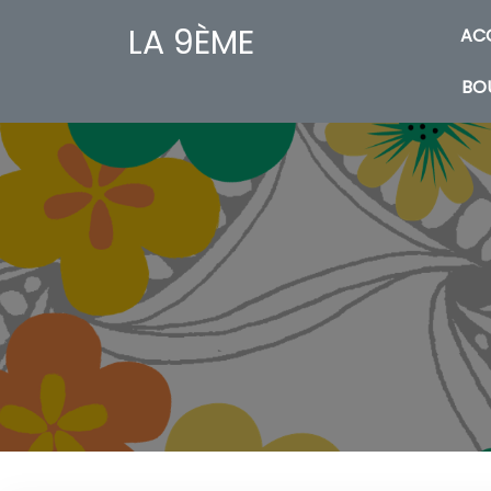
LA 9ÈME
AC
BO